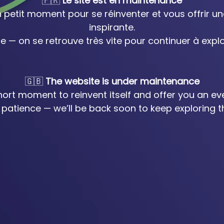
🇫🇷
Le site est en maintenance
 petit moment pour se réinventer et vous offrir u
inspirante.
e — on se retrouve très vite pour continuer à exp
🇬🇧
The website is under maintenance
short moment to reinvent itself and offer you an ev
patience — we’ll be back soon to keep exploring th