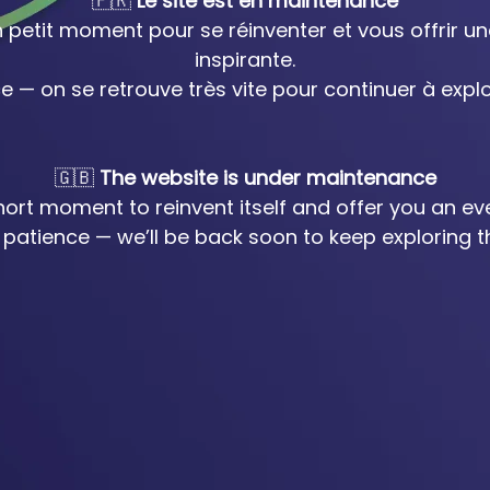
🇫🇷
Le site est en maintenance
 petit moment pour se réinventer et vous offrir u
inspirante.
e — on se retrouve très vite pour continuer à exp
🇬🇧
The website is under maintenance
short moment to reinvent itself and offer you an ev
patience — we’ll be back soon to keep exploring th